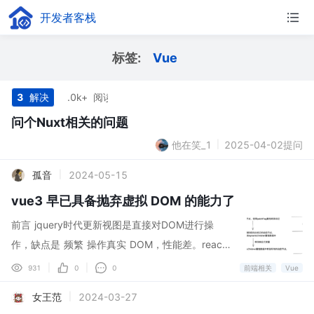
开发者客栈
标签:
Vue
3
解决
1.0k+
阅读
问个Nuxt相关的问题
他在笑_1
2025-04-02提问
|
孤音
2024-05-15
|
vue3 早已具备抛弃虚拟 DOM 的能力了
前言 jquery时代更新视图是直接对DOM进行操
作，缺点是 频繁 操作真实 DOM，性能差。react
和vue时代引入了虚拟DOM，更新视图是对新旧虚
|
|
931
0
0
前端相关
Vue
拟DOM树进行一层层的遍历比较，然后找出需要更
女王范
2024-03-27
|
新的DOM节点进行更新。这样做的缺点就是如果D