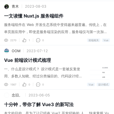
heComponent, AsyncComponent: () = import('./components/As
释: 这步是在外层全局去声明一个变量undefined 值为anlijun,由于
青木
2023-08-03
|
yncComponent.vue'), }, mixins:
全局已经有这个变量了所以声明会报错 //众所周知var可以
一文读懂 Nuxt.js 服务端组件
重复声明 var undefined ="anlijun"; 输出结果: console.log(un
defined)//这里打印依旧是值undefined 而不是 anlijun 解释: 这样
服务端组件在 Web 开发生态系统中变得越来越普遍。传统上，在
的确可以(修改）而且不报错 但是由于 undefined 这个是 不可枚举
单页面应用中，即使是服务端渲染的应用，服务端仅与第一次加载
不可写 不可配置的所以打印输出的值是undefined demo1
相关，之后将由客户端接管。这意味着 Web 应用的每个部分都必
|
|
2270
1
0
前端相关
Vue
的总结 如果只看demo1 那么平常开发中直接使用undefined 没有
须能够在客户端和服务端上渲染。 相反，服务端组件允许在客户端
OOM
2023-07-12
|
任何问题,因为不可改嘛; 但是问题不是出在这,而
应用程序中对单个组件进行服务端渲染。即使需要生成静态站点，
Vue 前端设计模式梳理
也可以在 Nuxt 中使用服务端组件。这使得构建混合动态组件、服
务端渲染的 HTML 甚至静态标记块的复杂站点成为可能。 事实
一、什么是设计模式？ 设计模式是一套被反复使
上，Nuxt 在 React 之前就已经拥有了服务端组件功能。 1、主要
用、多数人知晓、经过分类编目的、代码设计经验
优点 ⚡️ 服务端组件允许从客户端包中提取逻辑 通过将代码移至服务
的总结。它是为了可重用代码，让代码更容易的被
|
|
1567
0
0
Vue
设计模式
端组件中，这些组件（以及它们使用的组件）不再需要由 Vue 进行
他人理解并保证代码的可靠性。 设计模式实际上
念旧。
2023-06-05
|
水合或“跟踪”。这对于可能不需要在客户端上“重新运行”的复杂或昂
是“拿来主义”在软件领域的贯彻实践，它是一套现
贵的操作特别有用，例如应用语法高亮显示或解析 markdown。 在
十分钟，带你了解 Vue3 的新写法
成的工具，拿来即用。下面来看一下设计模式的设
大多数情况下，在 Nuxt 站点中使用服务端组件并不是一个万能的
计原则。 二、设计几个原则 单一职责原则、开放
本文的目的，是为了让已经有 Vue2 开发经验的 人 ，快速掌握 Vu