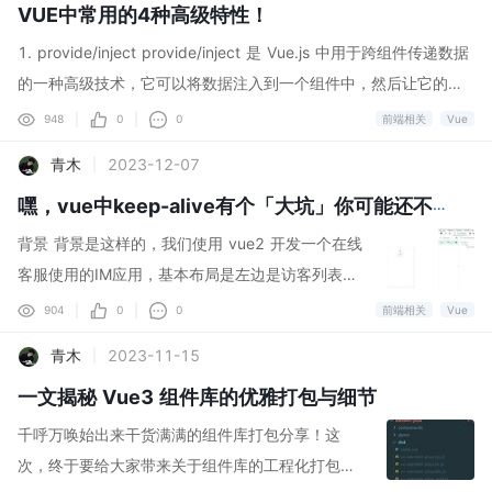
VUE中常用的4种高级特性！
OM树很复杂，在进行新旧DOM树比较的时候性能
就比较差了。那么有没有一种方法是不需要去遍历
1. provide/inject provide/inject 是 Vue.js 中用于跨组件传递数据
新旧DOM树就可以知道哪些DOM需要更新呢？ 答
的一种高级技术，它可以将数据注入到一个组件中，然后让它的所
案是：在编译时我们就能够知道哪些节点是静态
有子孙组件都可以访问到这个数据。通常情况下，我们在父组件中
|
|
948
0
0
前端相关
Vue
的，哪些是动态的。在更新视图时只需要对这些动
使用 provide 来提供数据，然后在子孙组件中使用 inject 来注入这
青木
2023-12-07
|
态的节点进行靶向更新，就可以省去对比新旧虚拟
个数据。 使用 provide/inject 的好处是可以让我们在父组件和子孙
DOM带来的开销。vue3也是这样做的，甚至都可
组件之间传递数据，而无需手动进行繁琐的 props 传递。它可以让
嘿，vue中keep-alive有个「大坑」你可能还不知道
以抛弃虚拟DOM。但是考虑到渲染函数的灵活性和
代码更加简洁和易于维护。 但需要注意的是，provide/inject 的数
背景 背景是这样的，我们使用 vue2 开发一个在线
需要兼容vue2，vue3最终还是保留了虚拟DOM。
据是非响应式的，这是因为provide/inject是一种更加底层的 API，
客服使用的IM应用，基本布局是左边是访客列表，
这篇文章我们来讲讲vue3是如何找出动态节点，以
它是基于依赖注入的方式来传递数据，而不是通过响应式系统来实
右边是访客对话，为了让对话加载更友好，我们将
|
|
904
0
0
前端相关
Vue
及响应式变量修改后如何靶向更新。 注：本文使用
现数据的更新和同步。 具体来说，provide方法提供的数据会被注
对话的路由使用 <keep-alive 缓存起来。但是如果
的vue版本为 3.4.19 靶向更新的流程 先来看看我
青木
2023-11-15
|
入到子组件中的inject属性中，但是这些数据不会自动触发子组件的
将所有对话都缓存，未必会造成缓存过多卡顿的问
画的整个靶向更新的流程，如下图：![图片](http
重新渲染，如果provide提供的数据发生了变化，子组件不会自动感
一文揭秘 Vue3 组件库的优雅打包与细节
题。自然，就使用上了 <keep-alive 提供的 max
s://static.developers.pub/83c8149bf0db47feb
知到这些变化并更新。 如果需要在子组件中使用provide/inject提
属性，设置一个缓存对话内容组件上限，按照 <a c
千呼万唤始出来干货满满的组件库打包分享！这
b449a6794...
供的数据，并且希望这些数据能够响应式地更新，可以考虑使用V...
lass="wx_search_keyword" LRU</a 算法，会销
次，终于要给大家带来关于组件库的工程化打包升
毁最旧访问的组件，保留最近使用的组件。本以为