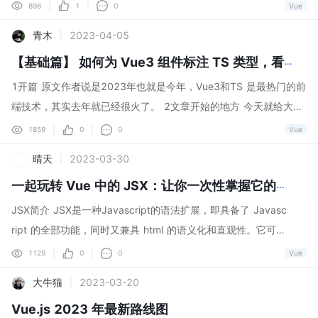
问题，而 ref 需要到处使用 .value 则感觉很繁琐，并且在没有类型
|
|
896
1
0
Vue
便在点击发送的时候，将这些数据提取出来进行组装，然后发
系统的帮助时很容易漏掉 .value 。 例如，下面的计数器： <templ
青木
2023-04-05
|
送给后台； 刚开始，毫无头绪，不知从何下手的时候，想到的
ate <button @click="increment" {{ count }}</button </templa
就是去寻找一劳永逸的插件，然后发现，比较适合做这方面的
te 使用 ref 定义 count 变量和 increment 方法： let count = ref
【基础篇】 如何为 Vue3 组件标注 TS 类型，看这个就够了！
插件，无非就是富文本编辑器吧，比如最常用的富文本编辑器V
(0) function increment() { count.value } 而使用响应性语法糖，
1开篇 原文作者说是2023年也就是今年，Vue3和TS 是最热门的前
ue-Quill-Editor^[1]^ ,但是研究了一番这开源插件的文档发现，
我们可以像这样书写代码： let count = $ref(0) function increme
端技术，其实去年就已经很火了。 2文章开始的地方 今天就给大家
开发的API并不能满足我实际的需求， 比如艾特人的情况下数据
nt() { count } 1. Vue 的响应性语法糖是一个编译时的转换步骤，
分享一下如何在 Vue3 组件中结合 Composition-Api 使用 TS 类
|
|
1859
0
0
Vue
存储，还有改写后光标的显示和跟踪问题， ，😮‍💨唉，一番折腾
$ref() 方法是一个 编译时的宏命令 ，
型。如果有不会或者不熟的小伙伴，一起学起来吧！ 3为 props 标
之后又陷入了苦思当中；但问题总归是要解决的，于是我开始
晴天
2023-03-30
|
注类型 使用 <script setup 当使用 <script setup 时， definePro
萌...
ps() 宏函数支持从它的参数中推导类型： <script setup lang="ts"
一起玩转 Vue 中的 JSX：让你一次性掌握它的特性!
const props = defineProps({ foo: { type: String, required: tru
JSX简介 JSX是一种Javascript的语法扩展，即具备了 Javasc
e }, bar: Number }) props.foo // string props.bar // numbe
ript 的全部功能，同时又兼具 html 的语义化和直观性。它可以
r | undefined </script 这被称为 运行时声明 ，因为传递给 define
让我们在JS中写模板语法： const el = <div Vue 2</div ; 上
|
|
1129
0
0
Vue
Props() 的参数会作为运行时的 props 选项使用。 第二种方式，通
面这段代码既不是 HTML 也不是字符串，被称之为 JSX，是 J
大牛猫
2023-03-20
|
过泛型参数
avaScript 的扩展语法。JSX 可能会使人联想到模板语法，但
Vue.js 2023 年最新路线图
是它具备 Javascript 的完全编程能力。 什么时候使用JSX 当