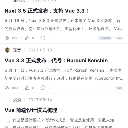
ct 单向数据流，需要手动 setState Vue template 结构表现分
时，就重置列表页数据并重新获取新数据来达到列表页重新加载的
离， React 用 jsx ...
Nuxt 3.5 正式发布，支持 Vue 3.3！
效果。 但是，这个方案有个很不好的地方就是：如果列表页足够复
杂，有下拉刷新、下拉加载、有弹窗、有轮播等，在清除缓存时，
5 月 16 日，Nuxt 3.5.0 正式发布，它带来了 Vue 3.3 版本、新
就需要重置很多数据和状态，而且还可能要手动去销毁和重新加载
的默认设置、交互式服务端组件、类型化页面、环境配置等。 Vue
某些组件，这样做既增加了复杂度，也容易出bug。 接下来说说我
3.3 [Vue 3.3 已经发布](https://www.developers.pub/article/12
|
|
1333
0
0
前端相关
Vue
的想到的新实现方案（代码基于Vue3）。 keep-alive 缓存和清除
02228)，具有许多令人兴奋的特性，特别是在类型支持方面。包
孤音
2023-05-18
|
keep-alive 缓存原理：进入页面时，页面组件渲染完成，keep-aliv
括： 宏中的导入和复杂类型支持 通用组件 更符合人体工程学的 de
e 会缓存页面组件的实例；离开页面后，组件实例由于已经缓存就
Vue 3.3 正式发布，代号：Rurouni Kenshin
fineEmits 使用 defineSlots 的类型插槽 响应式 Props 解构 define
不会进行销毁；当再次进入页面时，就会将缓存的组件实例拿出来
Model defineOptions 使用 toRef 和 toValue 实现更好的 getter
5 月 11 日，Vue 3.3 正式发布，代号 Rurouni Kenshin 。本次更
渲染，因为组件实例保存着原来页面的数据和Dom的状态，那么直
支持 JSX 导入源支持 维护基础设施改进 Nitropack v2.4 Nuxt.js
新主要针对开发者体验进行了改进，特别是在使用 TypeScript 时
接渲染组件实例就能得到原来的页面。 keep-alive 最大的难题就是
团队一直致力于对 Nitro 进行大量改进，这些改进已经在 Nitro v2.
的 SFC <script setup 。与 Vue 语言工具（以前称为 Volar）1.6
|
|
1041
0
0
Vue
缓存的清理，如果能有简...
4 中实现——其中包含许多错误修复、Cloudflare 模块工作格式的
的发布相结合，解决了在使用 TypeScript 时存在的许多长期困扰
温酒
2023-05-14
|
更新、Vercel KV 支持等。 注意： 如果需要部署到 Vercel 或 Netli
问题。下面就来看看 Vue 3.3 版本中的重点功能！ 当升级到 Vue
fy ...
Vue 前端设计模式梳理
3.3 时，建议同时更新以下依赖项： volar / vue-tsc @ ^1.6.4 vit
e @ ^4.3.5 @vitejs/plugin-vue @ ^4.2.0 vue-loader @ ^17.1.0
一、什么是设计模式？ 设计模式是一套被反复使用、多数人知
（如果使用 webpack 或 vue-cli） SFC中的 <script setup 和 Ty
晓、经过分类编目的、代码设计经验的总结。它是为了可重用