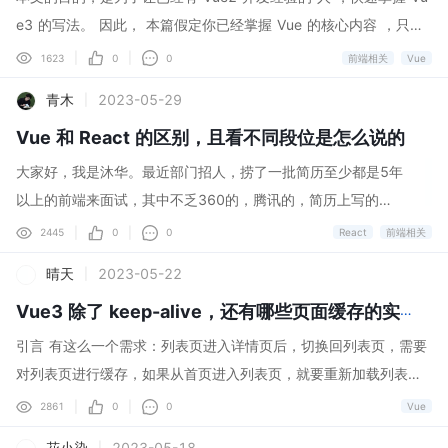
解决方案。相反，当在客户端上渲染组件所需的代码量过多时，这
封闭原则、里式替换原则、接口隔离原则 、依赖反
e3 的写法。 因此， 本篇假定你已经掌握 Vue 的核心内容 ，只为
将是一个有用的选项。 🔐 服务端组件确保特权代码安全运行 当应
转原则 、最少知识原则。 下面我们一起来看看几
你介绍编写 Vue3 代码，需要了解的内容。 一、Vue3 里 script 的
|
|
1623
0
0
前端相关
Vue
用逻辑需要...
种在前端领域常见的设计模式： 单例模式、工厂模
三种写法 首先，Vue3 新增了一个叫做组合式 api 的东西，英文名
青木
2023-05-29
|
式、策略模式、代理模式、适配器模式、观察者模
叫 Composition API。因此 Vue3 的 script 现在支持三种写法，
式/发布-订阅模式 三、常见的设计模式及实际案例
Vue 和 React 的区别，且看不同段位是怎么说的
1、最基本的 Vue2 写法 <template <div {{ count }}</div <bu
单例模式 1. 什么是单例模式？ 单例模式 （Singlet
tton @click="onClick" 增加 1 </button </template <script
大家好，我是沐华。最近部门招人，捞了一批简历至少都是5年
on Pattern）又称为单体模式，保证一个类只有一
export default { data() { return { count: 1, }; },
以上的前端来面试，其中不乏360的，腾讯的，简历上写的基
个实例，并提供一个访问它的全局访问点。也就是
methods: { onClick() { this.count += 1; }, }, } </sc
本都是熟练使用 Vue2 、 Vue3 、 React 并阅读源码对其实现
|
|
2445
0
0
React
前端相关
说，第二次使用同一个类创建新对象的时候，应该
r
原理有自己的理解，实际问起来却不免让人唏嘘 比如：既然两
得到与第一次创建的对象完全相同的对象。 Vue中
晴天
2023-05-22
|
个框架都用过，那能说一下你觉得这俩有什么区别吗 毕竟是两
的单例模式 （1）Element UI Element UI是使用V
个框架，不像两个 API ，要说细节上的区别就太多太多了，可
Vue3 除了 keep-alive，还有哪些页面缓存的实现方案
ue开发的一个前端UI框架。Elemen
能能聊几个小时都聊不完，所以你给自己的定位是什么呢 说说
引言 有这么一个需求：列表页进入详情页后，切换回列表页，需要
Vue 和 React 的区别 青铜级 只要真正了解一些，或者用过两
对列表页进行缓存，如果从首页进入列表页，就要重新加载列表
个框架开发，就一定能说上来的一些语法层面： Vue API 多，
页。 对于这个需求，我的第一个想法就是使用keep-alive来缓存列
|
|
2861
0
0
Vue
React API 少 Vue 双向绑定，修改数据自动更新视图，而 Rea
表页，列表和详情页切换时，列表页会被缓存；从首页进入列表页
花小染
2023-05-18
|