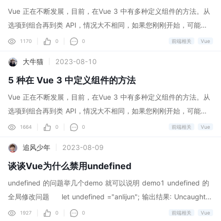
ct都可以提供相匹配的、合适的解决方案。 何为声
到的 Lighthouse 在很多单位，都有着自己的性能
Vue 正在不断发展，目前，在Vue 3 中有多种定义组件的方法。从
明式渲染 何为声明式渲染，为何这种方式能在前端
监控平台，我们只需要引入相应的sdk，那么在平
选项到组合再到类 API，情况大不相同，如果您刚刚开始，可能会
界大行其道呢？ 声明式渲染指的是只需操作数据，
台上就能分析出你页面的存在的性能问题，大家是
感到困惑。让我们定义一个简单的组件并使用所有可用的方法重构
|
|
1170
0
0
前端相关
Vue
不是操作视图（一般指DOM），数据就自然映射到
不是学的很神奇！ 其实除了苛刻的业务，需要 特
它。 1. Options API 这是在 Vue 中声明组件的最常见方式。从版
视图上。当开发人员设定好数据和视图的映射...
大牛猫
2023-08-10
|
殊的定制 ，大多数的情况下我们单位的性能优化平
本 1 开始可用，您很可能已经熟悉它。一切都在对象内声明，数据
台本质上其实就是利用无头浏览器（Puppeteer）
5 种在 Vue 3 中定义组件的方法
在幕后由 Vue 响应。它不是那么灵活，因为它使用 mixin 来共享行
跑 Lighthouse 。 理解了我们单位的性能监控平台
为。 <script import TheComponent from './components/TheCo
Vue 正在不断发展，目前，在Vue 3 中有多种定义组件的方法。从
的原理之后，我们就能针对性的做性能优化，也就
mponent.vue' import componentMixin from './mixins/componen
选项到组合再到类 API，情况大不相同，如果您刚刚开始，可能会
是面向 Lighthouse 编程 Lighthouse lighthouse^
tMixin.js' export default { name: 'OptionsAPI', components: { T
感到困惑。让我们定义一个简单的组件并使用所有可用的方法重构
|
|
1664
0
0
前端相关
Vue
[1]^ 是 Google Chrome 推出的一款开源自动化工
heComponent, AsyncComponent: () = import('./components/As
它。 1. Options API 这是在 Vue 中声明组件的最常见方式。从版
具...
追风少年
2023-08-09
|
yncComponent.vue'), }, mixins:
本 1 开始可用，您很可能已经熟悉它。一切都在对象内声明，数据
谈谈Vue为什么禁用undefined
在幕后由 Vue 响应。它不是那么灵活，因为它使用 mixin 来共享行
为。 <script import TheComponent from './components/TheCo
undefined 的问题举几个demo 就可以说明 demo1 undefined 的
mponent.vue' import componentMixin from './mixins/componen
全局修改问题 let undefined ="anlijun"; 输出结果: Uncaught S
tMixin.js' export default { name: 'OptionsAPI', components: { T
yntaxError: Identifier 'undefined' has already been declared 解
|
|
1927
0
0
前端相关
Vue