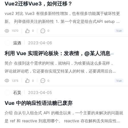
[8]^ 响应式 ...
Vue2迁移Vue3，如何迁移？
x) = <li key={index} {item}</li ) } </ul 复制代码 Vue 给我们提供
了很多的指令功能，而这些功能在 React 中基本都需要我们使用原
vue2 对比 Vue3 有很多新特性增加，也有很多功能属于破坏性更
生 js 来实现。 所以会有很多人说: "使用 Vue 实际上你就是在操作
新。 列举值得关注的新特性 1. 第一个肯定是组合式API setup 以
Vue，使用 React 实际上你是在操作 js"。 2. React 魔改少，手动
及 setup语法糖 模式 2. 新增的内置组件 TelePort 以及 Suspense
|
|
1570
0
0
Vue
实现；
3. 响应式原理的变化从 Object.defineProperty 换成了 proxy 4.
温酒
2023-04-06
|
对ts支持比较友好 5. 自定义 hooks 逻辑拆分 6. v-memo 新指令
可以小幅度提升性能 破坏性更新的API以及功能 1. 不在需要手动实
利用 Vue 实现评论板块：发表情，@某人消息推送
例化Vue 废弃了 new Vue 这个操作,取而代之的是 createApp 接
简介 在接到这个需求的时候，就纳闷，为啥要搞这么多花样，
受一个根组件实例 ts import { createApp } from 'vue' import Ap
评论就评论吧，它还要你实现艾特某人的时候，还要调用后台
p from './App.vue' const app = createApp(App).mount(' app')
的IM接口，给相关人员发送通知推送；说到这里，有点经验的J
|
|
1375
0
0
Vue
同时返回的app实例也跟之前不一样 废弃了 Vue.config.productio
Y应该就想到了，数据参数如何组装和传递这是个关键点，后面
石昊
2023-04-05
|
nTip Vue.extend 具有影响
再细说。 评论区主要实现的功能点有：表情包选择，艾特符识
Vue 中的响应性语法糖已废弃
别并弹出人员选择，还有就是图片选择（篇幅有限，这个放在
第二篇文章述说），还有就是支持表情包，艾特人，文本组合
介绍 自从引入组合式 API 的概念以来，一个主要的未解决的问题就
显示的文本区域（这个是难点） 组合显示的文本区域，除了能
是 ref 和 reactive 到底用哪个。 reactive 存在解构丢失响应性的
正常显示三种元素节点，还需要将其关联的数据包裹起来，方