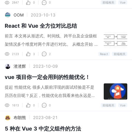
级与细节的文章啦。回顾组件库的搭建，已经是很
|
|
2847
0
0
前端相关
Vue
美好如期而至，直到上线后翻大车了，真实对话量
久以前了，目前组件库也发展到一个瓶颈期需要升
OOM
2023-10-13
|
大了，内存飙升卡顿。后来具体分析内存增长点，
级架构和打包了... 我认为，前端工程化更像是个命
通过 vue 的 devtool 查看组件树，发现对话内容
React 和 Vue 全方位对比总结
题作文，没有标准答案，能解决问题即可。所以，
组件一直是递增，并非维持在 max 设置的数量上
本文旨在以我解决问题的实战经过来分享一种组件
前言 本文将从渐进式、时间线、跨平台及企业级框
限！各位看官稍安勿躁，下面就具体分析造成这个
库的打包方式，希望大家都会有所启发、有所收
架情况多个维度对两个库进行对比。 从概念开始 R
「大坑」的原理，以及解决它的方案。 情景模拟
获！废话少说，直接开始吧。 现状&目标 很久之前
eact官网说：React是用于构建用户界面的Javascr
|
|
2123
3
2
React
前端相关
为了方便模拟背景案例，这里就用 vue2 简单的写
我搞了个组件库，还写了文章——[从零开始搭建一
ipt库。 Vue官网说：Vue是用于构建用户界面的Ja
一个demo。对话列表组件 APP.vue ，点击列表中
渣渣辉
2023-10-09
|
个属于你自己的组件库！](http://mp.weixin.qq.co
vascript渐进式框架。 一个说自己是库，一个说自
的某个访客，加载与访客对话内容。 <template
m/s?__biz=MzAxODE2MjM1MA &mid=2651609
vue 项目你一定会用到的性能优化！
己是框架，我们就先从这个细节说起。如下图Vue
<div id="ap
159&idx=1&sn=3ebe3668bfc4ec1a402b417d
说自己是框架，是因为官方提供了从声明式渲染到
提起 性能优化 很多人眼前浮现的面试经验是不是
f913f4b0&chksm=80228f86b75506900ac8f7
构建工具一整套东西。 React说自己是库，是因为
历历在目呢？反正，性能优化在我看来他永远是前
28f01ea4ca2069412453a07bb60aeec9b1c1f
官方只提供了React.js这个核心库，路由、状态管
端领域的 热度之王 。 最近维护的项目恰巧在这个
|
|
1613
0
0
前端相关
Vue
49a365174bb42c2ce&scene=21 wechat_redir
理这些都是社区第三方提供了，最终整合成了一套
方向下了很大功夫，一些经验之谈奉上，希望对大
ect)分享给大家。但其实组件库一直处于一个发展
布朗熊
2023-08-21
|
方案。 两者最终达到的效果是相同的，也就是渐进
家有些许帮助！ 性能优化标准 既然说性能优化，
阶段，还有很多东西都不成熟，就好比今天的主
式的解决方案，根据需求复杂度的不同，Vue和Rea
5 种在 Vue 3 中定义组件的方法
那他总得有一个公认的标准，这就是我们很多次听