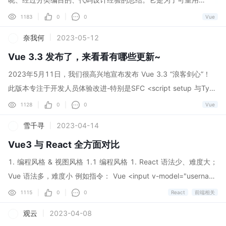
peScript DX 改进 宏中的导入和复杂类型支持 在之前的版本中，
代码，让代码更容易的被他人理解并保证代码的可靠性。 设计
|
|
1183
0
0
Vue
用于 defineProps 和 defineEmits 的类型参数位置使用的类型被限
模式实际上是“拿来主义”在软件领域的贯彻实践，它是一套现成
奈我何
2023-05-12
|
制为本地类型，并且仅支持类型字面量和接口。这是因为 Vue 需
的工具，拿来即用。下面来看一下设计模式的设计原则。 二、
要...
Vue 3.3 发布了，来看看有哪些更新~
设计几个原则 单一职责原则、开放封闭原则、里式替换原则、
接口隔离原则 、依赖反转原则 、最少知识原则。 下面我们一
2023年5月11日，我们很高兴地宣布发布 Vue 3.3 “浪客剑心”！
起来看看几种在前端领域常见的设计模式： 单例模式、工厂模
此版本专注于开发人员体验改进-特别是SFC <script setup 与Type
式、策略模式、代理模式、适配器模式、观察者模式/发布-订阅
Script的使用。与Vue语言工具 ^[1]^ （以前称为Volar）的1.6版本
|
|
1128
0
0
Vue
模式 三、常见的设计模式及实际案例 单例模式 1. 什么是单例
一起，我们在将Vue与TypeScript一起使用时解决了许多长期存在
雪千寻
2023-04-14
|
模式？ 单例模式 （Singleton Pattern）又称为单体模式，保证
的痛点。这篇文章概述了3.3中突出显示的功能。有关更改的完整列
一个类只有一个实例，并提供一个访问它的全局访问点。也就
Vue3 与 React 全方面对比
表，请参阅GitHub上的完整更改日志 ^[2]^ 。 --- 依赖性更新升级
是说，第二次使用同一个类创建新对象的时候，应该得到与第
到3.3时，建议也更新以下依赖项： volar / vue-tsc@^1.6.4 vite
1. 编程风格 & 视图风格 1.1 编程风格 1. React 语法少、难度大；
一次创建的对象完全相同的对象。 Vue中的单例模式 （1）Ele
@^4.3.5 @vitejs/plugin-vue@^4.2.0 vue-loader@^17.1.0（如
Vue 语法多，难度小 例如指令： Vue <input v-model="usernam
ment UI Element UI是使用Vue开发的一个前端UI框架。Eleme
果使用webpack或vue-cli） \<脚本设置 + TypeScript DX改进^
e"/ <ul <li v-for="(item,index) in list" :key="index" {{ item }}
|
|
1115
0
0
React
前端相关
ntUI 中的全屏 Loadi...
[3]^ 宏中的导入和复杂类型支持^[4]^ 通用组件^[5]^ 更符合人体工
</li </ul 复制代码 React <input value={username} onChange=
观云
2023-04-08
|
程学的定义Emits^[6]^ 带有定义插槽的类型插槽^[7]^ 实验特征^
{e = setUsername(e.target.value)}/ <ul { list.map((item,inde