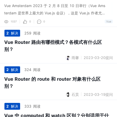
开始写一个只能通过 level prop 动态生成标题 (heading) 的组
Vue Amsterdam 2023 于 2 月 8 日至 10 日举行（Vue Ams
件时，你可能很快想到这样实现： <script type="text/x-tem
terdam 是世界上最大的 Vue.js 会议），这是 Vue.js 作者尤雨
plate" id="anchored-heading-template" <h1 v-if="level
溪三年以来首次参加面对面 Vue 活动。在会议中，尤雨溪透露
|
|
1037
0
0
Vue
= 1" <slot </slot </h1 <h2 v-else-if="level = 2"
了 Vue 的一些令人兴奋的新功能，并提供了 2023 路线图的
2
解决
259
阅读
<slot </slot </h2 <h3 v-else-if="level = 3"
更新。 概述： Vue 2 将于 2023 年 12 月 31 日结束支持，
Vue Router 路由有哪些模式？各模式有什么区
达到生命周期结束（EOL）； Reactivity Transform 将从 v3.
别？
4 中的 Vue 核心中移除； 响应式 props 解构； Suspense 将
于 Q2 确定； 更多 SSR 改进，包括懒水合、v-ssr-only； Va
雨馨
2023-03-20提问
|
por mode：一种可选择的以性能为导向的编译模式。 Vue 2 E
2
解决
324
阅读
OL 为了弥补个和主要版本之间的差距，Vue 2.7 添加了内置
Vue Router 的 route 和 router 对象有什么区
的 Composition API 支持以及 <script s...
别？
石昊
2023-03-19提问
|
2
解决
333
阅读
Vue 中 computed 和 watch 区别？分别适用于什