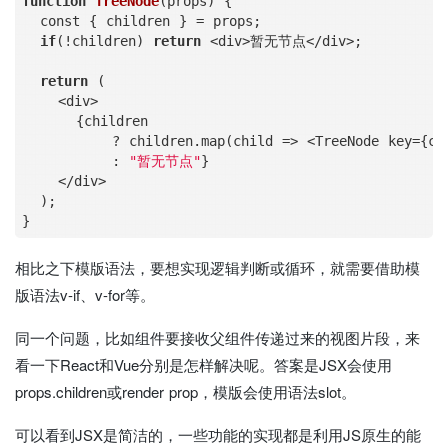
function
TreeNode
(
props
) 
{

  const { children } 
=
 props;

if
(
!
children) 
return
<
div
>
暂无节点
<
/
div
>
;

return
 (

<
div
>
      {children 

          ? children.map(child 
=
>
<
TreeNode key
=
{ch
          : 
"暂无节点"
}

<
/
div
>
  );

相比之下模版语法，要想实现逻辑判断或循环，就需要借助模
版语法v-if、v-for等。
同一个问题，比如组件要接收父组件传递过来的视图片段，来
看一下React和Vue分别是怎样解决呢。答案是JSX会使用
props.children或render prop，模版会使用语法slot。
可以看到JSX是简洁的，一些功能的实现都是利用JS原生的能