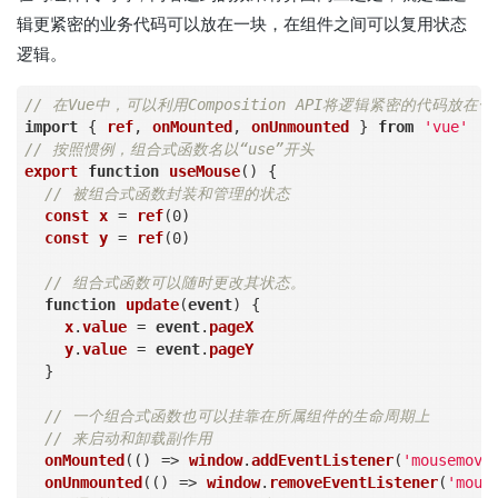
辑更紧密的业务代码可以放在一块，在组件之间可以复用状态
逻辑。
// 在Vue中，可以利用Composition API将逻辑紧密的代码放在一
import
 { 
ref
, 
onMounted
, 
onUnmounted
 } 
from
'vue'
// 按照惯例，组合式函数名以“use”开头
export
function
useMouse
() {

// 被组合式函数封装和管理的状态
const
x
=
ref
(0)

const
y
=
ref
(0)

// 组合式函数可以随时更改其状态。
function
update
(
event
) {

x
.
value
=
event
.
pageX
y
.
value
=
event
.
pageY
  }

// 一个组合式函数也可以挂靠在所属组件的生命周期上
// 来启动和卸载副作用
onMounted
(() 
=
>
window
.
addEventListener
(
'mousemove
onUnmounted
(() 
=
>
window
.
removeEventListener
(
'mous