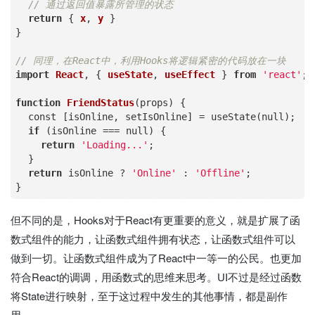
// 通过返回值暴露所管理的状态
return
 { 
x
, 
y
 }

}

// 同理，在React中，利用Hooks将逻辑紧密的代码放在一块
import
React
, { 
useState
, 
useEffect
 } 
from
'react'
;

function
FriendStatus
(
props
) 
{

  const [isOnline, setIsOnline] 
=
 useState(null);  u
if
 (isOnline 
=
=
=
 null) {

return
'Loading...'
;

  }

return
 isOnline ? 
'Online'
 : 
'Offline'
;

但不同的是，Hooks对于React有更重要的意义，就是扩展了函
数式组件的能力，让函数式组件拥有状态，让函数式组件可以
做到一切。让函数式组件成为了React中一等一的公民。也更加
符合React的调调，用函数式的思维来思考。UI不过是经过函数
将State进行映射，至于这过程中发生的其他事情，都是副作
用。