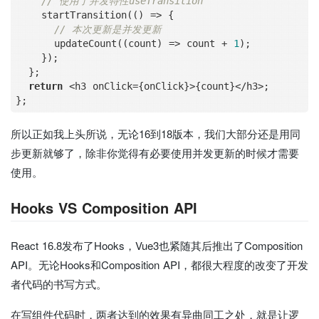
// 使用了并发特性useTransition
    startTransition(() 
=
>
 {

// 本次更新是并发更新
      updateCount((count) 
=
>
 count 
+
1
);

    });

  };

return
<
h3 onClick
=
{onClick}
>
{count}
<
/
h3
>
;

所以正如我上头所说，无论16到18版本，我们大部分还是用同
步更新就够了，除非你觉得有必要使用并发更新的时候才需要
使用。
Hooks VS Composition API
React 16.8发布了Hooks，Vue3也紧随其后推出了Composition
API。无论Hooks和Composition API，都很大程度的改变了开发
者代码的书写方式。
在写组件代码时，两者达到的效果有异曲同工之处，就是让逻