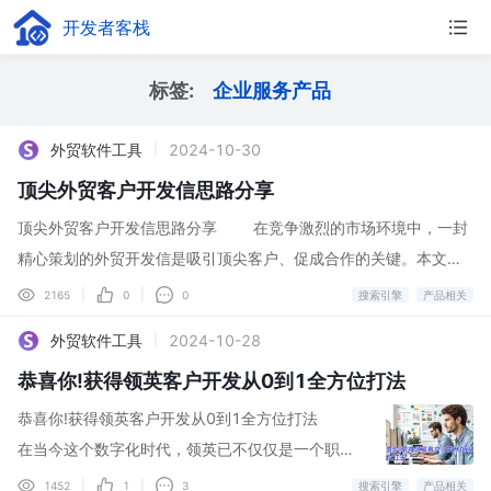
开发者客栈
标签:
企业服务产品
外贸软件工具
2024-10-30
|
顶尖外贸客户开发信思路分享
顶尖外贸客户开发信思路分享 在竞争激烈的市场环境中，一封
精心策划的外贸开发信是吸引顶尖客户、促成合作的关键。本文将
分享一套顶尖外贸客户开发信的撰写思路，并特别推荐 [Snovio外
|
|
2165
0
0
搜索引擎
产品相关
贸开发信工具](https://snovio.cn/cold-email) ，助您在外贸领域脱
外贸软件工具
2024-10-28
|
颖而出。 一、明确目标客户画像 首先，清晰界定您的目标客户
恭喜你!获得领英客户开发从0到1全方位打法
群体。了解他们的行业地位、产品需求、采购习惯及决策流程，这
将直接影响开发信的内容和策略。通过市场调研和数据分析，构建
恭喜你!获得领英客户开发从0到1全方位打法
出详细的目标客户画像，为后续开发信的撰写提供方向。 二、个性
在当今这个数字化时代，领英已不仅仅是一个职业
化定制开发信 避免使用千篇一律的模板，而是根据目标客户的
社交平台，它更是企业拓展市场、开发客户的重要
|
|
1452
1
3
搜索引擎
产品相关