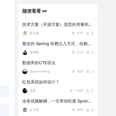
随便看看 👀
技术方案（开源方案）选型的考量和方法论
蔡文姬
679
0
最全的 Spring 依赖注入方式，你都会了吗？
渣渣辉
510
2
数据库的CTE语法
DynamicYang
400
2
红包系统如何设计？
流苏
1268
0
业务优雅解耦，一文带你吃透 Spring 框架中的事件处理机制
女王范
456
0