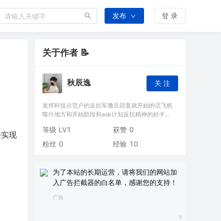
发布
登 录
关于作者 📝
秋辰逸
关 注
发挥科技示范户的反抗军撒旦回复就开始的话飞机
喀什地方和开始阶段和ask计划反抗精神的好卡刷
积分的时间发货开始喝咖啡和大家好看付货款结算
等级
LV1
获赞
0
啥
连接实现
粉丝
0
经验
10
为了本站的长期运营，请将我们的网站加
入广告拦截器的白名单，感谢您的支持！
广告