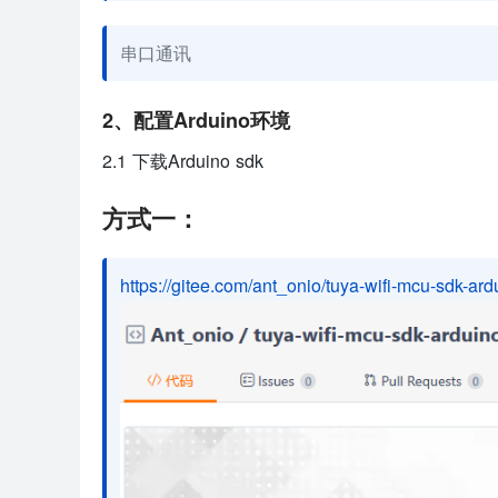
串口通讯
2、配置Arduino环境
2.1 下载Arduino sdk
方式一：
https://gitee.com/ant_onio/tuya-wifi-mcu-sdk-ardu