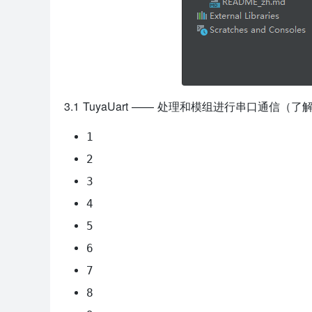
3.1 TuyaUart —— 处理和模组进行串口通信（了解即可
1
2
3
4
5
6
7
8